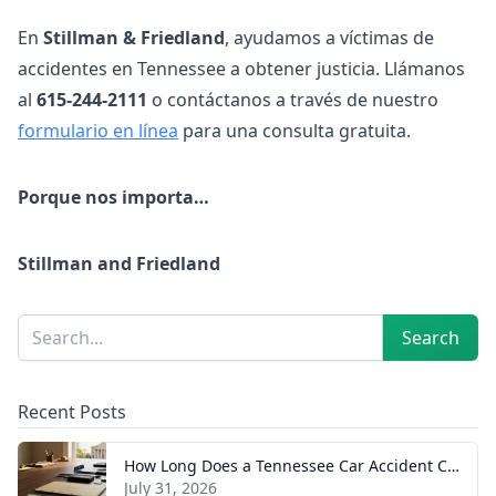
En
Stillman & Friedland
, ayudamos a víctimas de
accidentes en Tennessee a obtener justicia. Llámanos
al
615-244-2111
o contáctanos a través de nuestro
formulario en línea
para una consulta gratuita.
Porque nos importa…
Stillman and Friedland
Sidebar
Search
Search
Recent Posts
How Long Does a Tennessee Car Accident Case Take? A Realistic Timeline
July 31, 2026