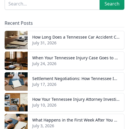
Sidebar
Search
Search
Recent Posts
How Long Does a Tennessee Car Accident Case Take? A Realistic Timeline
July 31, 2026
When Your Tennessee Injury Case Goes to Trial: What to Expect
July 24, 2026
Settlement Negotiations: How Tennessee Injury Claims Actually Resolve
July 17, 2026
How Your Tennessee Injury Attorney Investigates and Builds Your Case
July 10, 2026
What Happens in the First Week After You Hire a Tennessee Injury Attorney
July 3, 2026