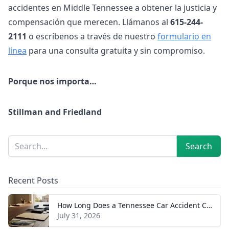
accidentes en Middle Tennessee a obtener la justicia y
compensación que merecen. Llámanos al
615-244-
2111
o escríbenos a través de nuestro
formulario en
línea
para una consulta gratuita y sin compromiso.
Porque nos importa…
Stillman and Friedland
Sidebar
Search
Search
Recent Posts
How Long Does a Tennessee Car Accident Case Take? A Realistic Timeline
July 31, 2026